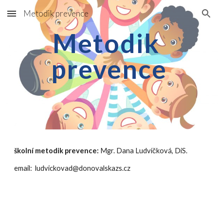
Metodik prevence
Skip to main content
Skip to navigation
Metodik 
prevence
školní metodik prevence:
 Mgr. Dana Ludvíčková, DiS.
email:  ludvickovad@donovalskazs.cz