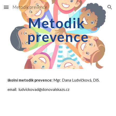
Metodik prevence
Skip to main content
Skip to navigation
Metodik 
prevence
školní metodik prevence:
 Mgr. Dana Ludvíčková, DiS.
email:  ludvickovad@donovalskazs.cz